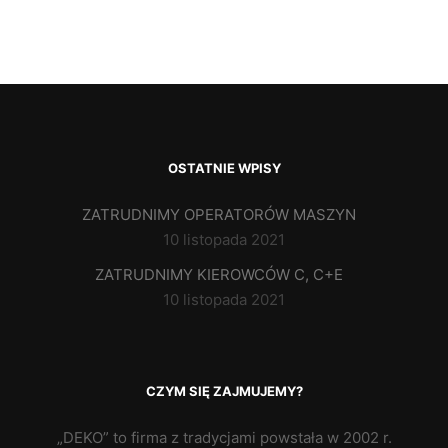
OSTATNIE WPISY
ZATRUDNIMY OPERATORÓW MASZYN
10 listopada 2021
ZATRUDNIMY KIEROWCÓW C, C+E
10 listopada 2021
CZYM SIĘ ZAJMUJEMY?
„DEKO” to firma z tradycjami powstała w 2002 r.