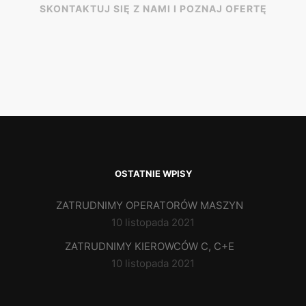
SKONTAKTUJ SIĘ Z NAMI I POZNAJ OFERTĘ
OSTATNIE WPISY
ZATRUDNIMY OPERATORÓW MASZYN
10 listopada 2021
ZATRUDNIMY KIEROWCÓW C, C+E
10 listopada 2021