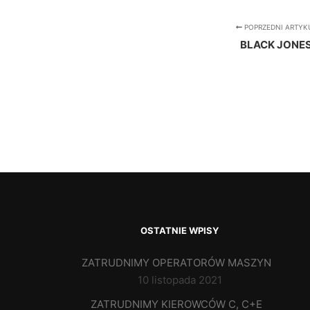
POPRZEDNI ARTYK
BLACK JONE
OSTATNIE WPISY
ZATRUDNIMY OPERATORÓW MASZYN
10 listopada 2021
ZATRUDNIMY KIEROWCÓW C, C+E