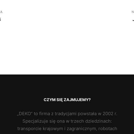
UŁ
N
S
CZYM SIĘ ZAJMUJEMY?
„DEKO” to firma z tradycjami powstała w 2002 r.
Specjalizuje się ona w trzech dziedzinach:
transporcie krajowym i zagranicznym, robotach